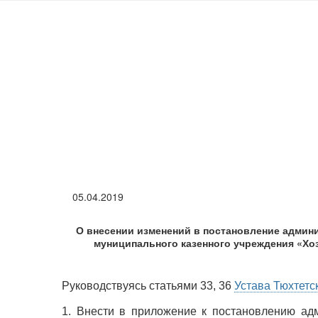
Перейти
к
основному
содержанию
05.04.2019
О внесении изменений в постановление админи
муниципального казенного учреждения «Х
Руководствуясь статьями 33, 36
Устава Тюхтетс
1. Внести в приложение к постановлению ад